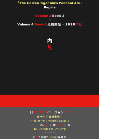
「The Golden Tiger Claw Pendant Arc」
Begins
Volume 3
Book 3
~
Volume 4
Book 4
原稿開始
~
2028
年秋
内
見
日
本のRED
バージョン
2.0
進行中 / 書籍審査中
ー 巻, 第ー巻 / Volume 1 Book 1
リー
・メイ
Mei
Li
メイ
・
リー
💞
/
💞/
💞
新しい出版社を待っています
* * * * * * *
日
本
/米国の
ISBN
は保留中