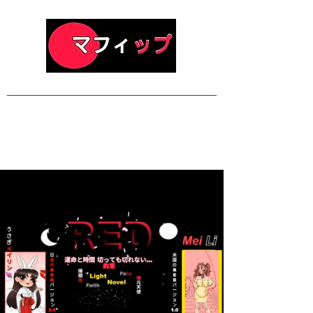
Official Homepage of RED
A Symbolic Spiritual Literature & Fiction Romantic Family Drama
Light Novel Series