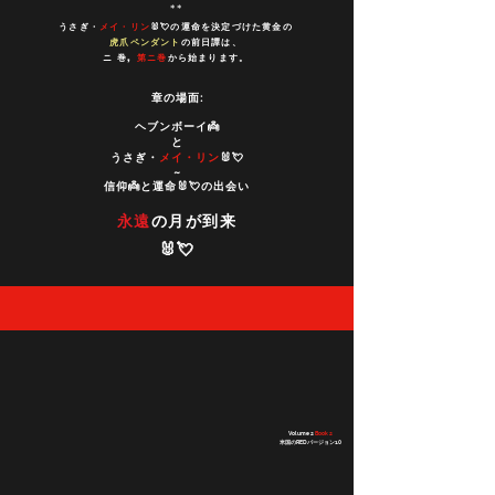
* *
うさぎ・
メイ・リン
🐰💘の運命を決定づけた黄金の
虎爪ペンダント
の前日譚は、
ニ 巻,
第ニ巻
から始まります。
章の場面:
ヘブンボーイ👼
と
うさぎ・
メイ・リン
🐰💘
~
信仰👼と運命🐰💘の出会い
永遠
の月が到来
🐰💘
Volume 2
Book 2
米国のREDバージョン1.0