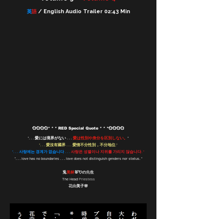
/ English Audio Trailer 02:43 Min
英
語
💞💞💞💞* * * RED Special Quote * * *💞💞💞💞
". . . 愛には境界がない . . .
愛は性別や身分を区別しない。
"
". . . 愛沒有國界 . . . 愛情不分性別，不分地位."
". . . 사랑에는 경계가 없습니다 . . .
사랑은 성별이나 지위를 가리지 않습니다. "
“. . . love has no boundaries . . . love does not distinguish genders nor status. “
兎
美林
🐰💘の
先
生
The Head
Priestess
花由
美子🌸