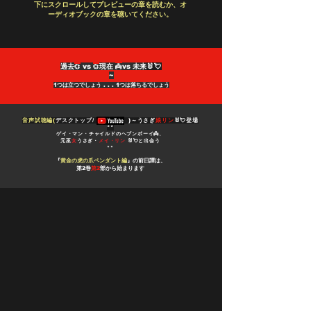
下にスクロールしてプレビューの章を読むか、オ
ーディオブックの章を聴いてください。
過去
vs
現在
vs 未来
🐰💘
👼
💞
💞
~
1つは立つでしょう . . . 1つは落ちるでしょう
音声試聴編(
デスクトップ/ )～
うさぎ
娘リン
🐰💘
登場
**
ゲイ・マン・チャイルドのヘブンボーイ👼、
元巫
女
うさぎ・
メイ・リン
🐰💘と出会う
**
『
黄金の虎の爪ペンダント編
』の前日譚は、
第2巻
第2
部から始まります