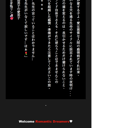
.
Welcome
Romantic Dreamers
💖