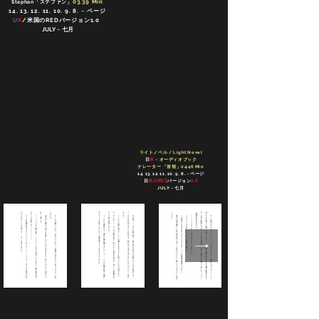
03.39 Min
Stephan「ステファン」
14. 13. 12. 11. 10. 9. 8
. ~ ページ
U
K
/米国のREDバージョン1.0
JULY ~ 七月
ライトノベル / Light Novel
日
本
~
オーディオブック
ナレーター 「首領」04:46 Min
14. 13. 12. 11. 10. 9. 8
. ~ ページ
日
本のRED
バージョン
2.0
JULY ~ 七月