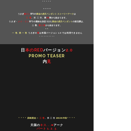
* * * * *
* * * *
うさぎ
娘リン
🐰💘
の
黄金の虎爪ペンダント ストーリーアーク
は
三 巻
、
第 三 巻
、第
15
章から始まります。
うさぎ・
メイ・リン
🐰💘
の運命を決定づけた
黄金の虎爪ペンダント
の前日譚は、
ニ 巻,
第ニ巻
から始まります。
* *
一 巻, 第 一 巻
うさぎの
章
は米国バージョン 1.0 では利用できません
* * * * * * * * * *
日
本のRED
バージョン
2.0
PROMO TEASER
内
見
三 巻
、
第 三 巻
* * * * 原稿開始 ~
2026年秋
* * * *
天国の
キス. . .
アーク
💋
パート 1. 2. 3.