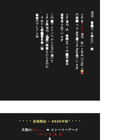
自体を壊すのでしょうか?
、それとも彼の理想主義的な世界を引き裂き、「信仰」
うさぎ娘リン🐰💘は天少年👼の未来に幸運をもたらすのか
この象徴的なライトノベルシリーズに基づいて、
運な干支と考えられています。
うさぎ🐰💘は、古代と現代のすべての民間動物の中で最も幸
の干支の動物の1つである「幸運 なうさぎ」を表しています。
うさぎ・
RED: 運命と時間 切っても切れない... 約束
メイ・リン
🐰💘 ぬいぐるみバニーは、
/日
* * * * 原稿開始 ~ 2026年秋* * * *
天国の
キス. . .
💋 ストーリーアーク
パート 1. 2. 3.
&