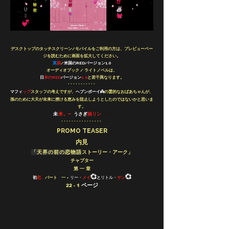
デスクトップのタッチスクリーン/モバイルをご利用の方は、プレビューペー
ジを読むために画面を拡大してください。
英
国
/
米国のREDバージョン1.0
オーディオブック / ライトノベルは、
日
本のRED
バージョン
2.0
と若干異なります。
* * * * * * * * * * *
マフィ
ップ
スタッフの考えですが、
の霊的なおばあちゃんが、
ヘブンボーイ👼
孫のために大天が未来に授ける恵みを阻止しようとしたのではないかと思いま
す。
うさぎ
娘リン
🐰💘
未
来。~
​* * * * * * * * * * * * * * * *
PROMO TEASER
内見
「天界の前の恋物語
ストーリー・アーク」
チャプター
第 一 章
💞
💞
初
恋、
パート 一
-
リー・
メイ
と
リトル・
サン
ページ
22 - 1