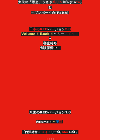
大天の「恩恵」うさぎ
娘リン
🐰💘(Fa
te
)
と
ヘブンボーイ👼(Faith)
日
本のRED
バージョン
2.0
Volume 1 Book 1
~
リー
・メイ
💞
~
審査待ち
出版保留中
米国のREDバージョン
1.0
Volume 1
~
英
語
「西洋発音 ~
メイ
・リー
💞,
Mei
Li
💞」