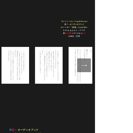
ライトノベル / Light Novel
日
本
~
オーディオブック
ナレーター
「首領」02:32 Min
7. 6. 5. 4. 3. 2. 1
. ~ ページ
日
本のRED
バージョン
2.0
JUNE ~ 六月
英
語
~
オーディオブック