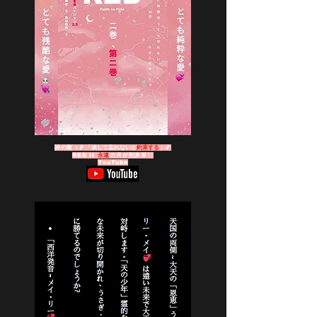
詩の歌 :🎵「
決して忘れないと
約束する
」🎵
RED II
永遠
の月が到来🐰
💘
YouTube