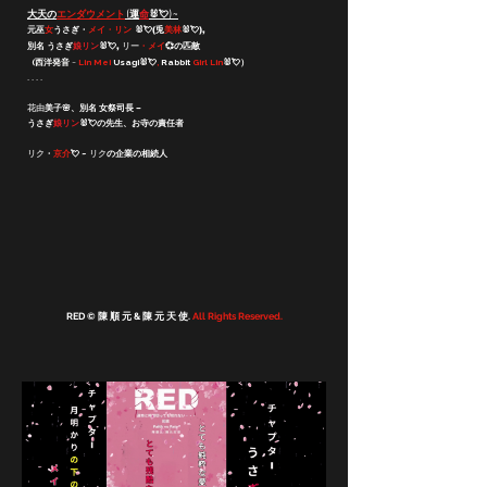
大天の
エンダウメント
(運
命
🐰💘) ~
兎
美林
🐰💘
元巫
女
うさぎ・
メイ・リン
🐰💘(
)
,
別名 うさぎ
娘リン
🐰💘
リー
・メイ
💞の匹敵
,
(
西洋発音 ~
Lin Mei
Usagi
🐰💘
,
Rabbit
Girl Lin
🐰💘
）
. . . . ​
花由
美子🌸、別名 女祭司長 –
うさぎ
娘リン
🐰💘の先生、お寺の責任者
リク
・
京介
💘 ~
リク
の企業の相続人
RED © 陳 順 元 & 陳 元 天 使.
All Rights Reserved.