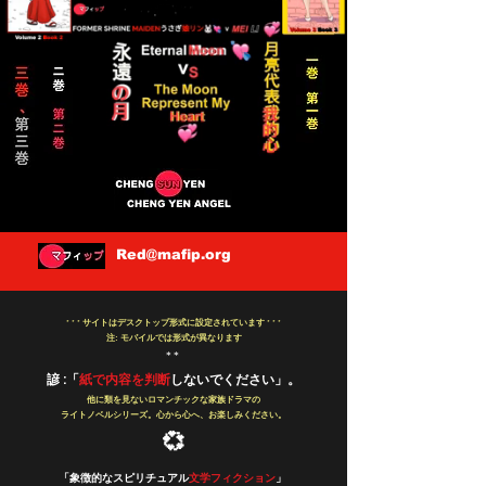
Red
@mafip.org
* * *
サイトはデスクトップ形式に設定されています * * *
注: モバイルでは形式が異なります
* *
諺 :「
紙で内容を判断
しないでください」。
他に類を見ないロマンチックな家族ドラマの
ライトノベルシリーズ。心から心へ、お楽しみください。
💞
「象徴的なスピリチュアル
文学フィクション
」