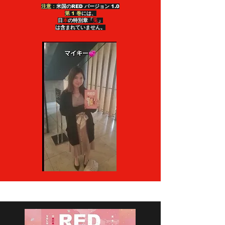
* * * * *
注意：
米国のRED
バージョン 1.0
第 1 巻
には、
日
本
の特別章「
兎
」
は含まれていません。