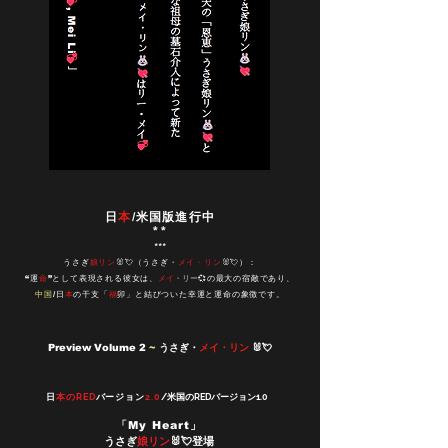
日
本
/米国版進行中
**
***
うさぎ
娘リン
🐰💘（うさぎ・
メイ・リン
🐰💘）：
メイ
・リー
“運
命
”として表現される彼女は、
💞
の最大の宿敵であり、
中国
/日
本
の干支「
福
卯」と結びついた幸運と運命の象徴です。
Preview
Volume 2
~
うさぎ・
メイ・リン
🐰💘
日
本のRED
バージョン
2.0
/
米国のREDバージョン1.0
「My Heart」
うさぎ
娘リン
🐰💘登場