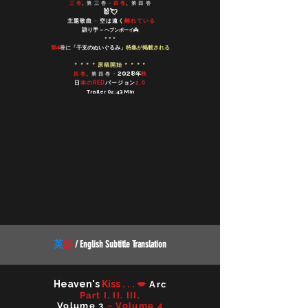
三 巻
、
第 三 巻 ~
四 巻
、
第 四 巻
🐰💘
主題歌曲 ~ 空は遠く
離れている
語り手 ~
ヘブンボーイ👼
* * *
第4
巻に
「干支のぬいぐるみ」
特集が掲載される
* * * * 原稿開始 * * * *
2028
年
秋
四 巻
、
第 四 巻 ~
日
本のRED
バージョン
2.0
Trailer 02:43 Min
英
語
/ English Subtitle Translation
Heaven's
Kiss . . .
💋
Arc
Part I. II. III.
Volume 3
~ Volume 4