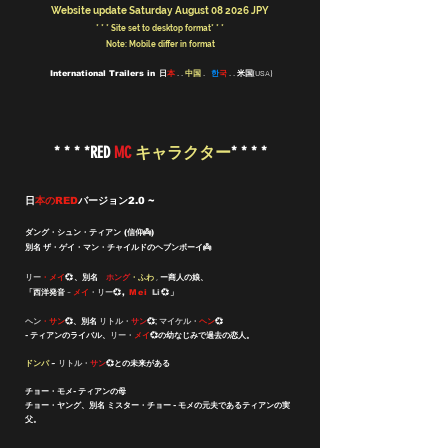
Website update Saturday August 08 2026 JPY
* * * Site set to desktop format* * *
Note: Mobile differ in format
日
本
. .
中国
.
한
국
. . 米国(USA)
International Trailers in
* * * *RED
MC
キャラクター
* * * *
日
本のRED
バージョン2.0 ~
ダング・シュン・ティアン (信仰👼)
別名
ザ・ゲイ・マン・チャイルドのヘブンボーイ👼
リー
・メイ
、別名
ホング
・ふわ
, ー商人の娘、
💞
「西洋発音 ~
メイ
・リー
💞,
Mei
Li
💞」
ヘン
・サン
💞、別名
リトル・
サン
💞;
マイケル・
ヘン
💞
- ティアンのライバル、
リー・
メイ
💞の幼なじみで過去の恋人。
ドンパ
~
リトル・
サン
💞との未来がある
チョー・モメ- ティアンの母
チョー・ヤング、別名 ミスター・チョー - モメの元夫であるティアンの実
父。