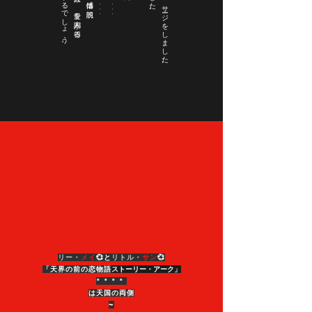
リー・
メイ
💞と
リトル・
サン
💞
「天界の前の恋物語
ストーリー・アーク」
* * * *
は天国の両側
~