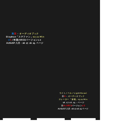
英
語
~
オーディオブック
Stephan「ステファン」
02.11 Min
U
K
/米国のREDバージョン1.0
AUGUST
八月
~
18. 17. 16. 15
.
ページ
ライトノベル / Light Novel
日
本
~
オーディオブック
ナレーター 「首領」03:11 Min
18. 17. 16. 15
. ~ ページ
日
本のRED
バージョン
2.0
AUGUST
八月
~
18. 17. 16. 15
.
ページ